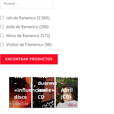
cds de flamenco
(2.565)
dvds de flamenco
(286)
libros de flamenco
(573)
Vinilos de Flamenco
(96)
CDS DE
CDS DE
CDS DE
FLAMENCO
FLAMENCO
FLAMENCO
Lorenzo
Gregorio
Estrella
Moya
Moya
de
trío
«No
Manuela
–
duerme
–
«Influencias»
nadie»
Abril
disco
CD
(CD)