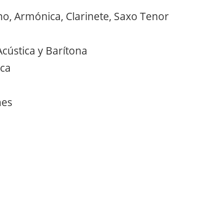
no, Armónica, Clarinete, Saxo Tenor
Acústica y Barítona
nca
nes