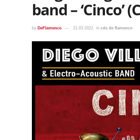
band – ‘Cinco’ (
by
DeFlamenco
21 03 2022
in
cds de flamenco