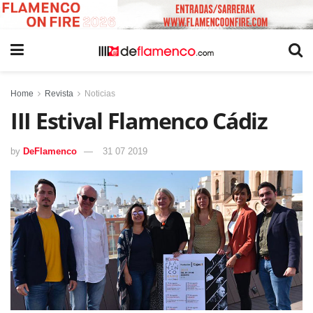
Home
Revista
Noticias
III Estival Flamenco Cádiz
by
DeFlamenco
31 07 2019