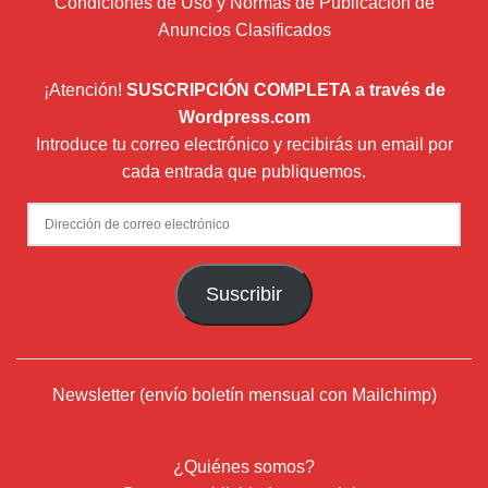
Condiciones de Uso y Normas de Publicación de
Anuncios Clasificados
¡Atención!
SUSCRIPCIÓN COMPLETA a través de
Wordpress.com
Introduce tu correo electrónico y recibirás un email por
cada entrada que publiquemos.
Dirección
de
correo
Suscribir
electrónico
Newsletter (envío boletín mensual con Mailchimp)
¿Quiénes somos?