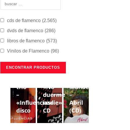
cds de flamenco
(2.565)
dvds de flamenco
(286)
libros de flamenco
(573)
Vinilos de Flamenco
(96)
CDS DE
CDS DE
CDS DE
FLAMENCO
FLAMENCO
FLAMENCO
Lorenzo
Gregorio
Estrella
Moya
Moya
de
trío
«No
Manuela
–
duerme
–
«Influencias»
nadie»
Abril
disco
CD
(CD)