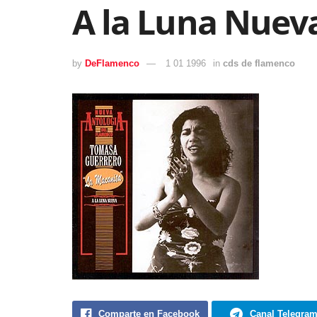
A la Luna Nuev
by
DeFlamenco
1 01 1996
in
cds de flamenco
Comparte en Facebook
Canal Telegra