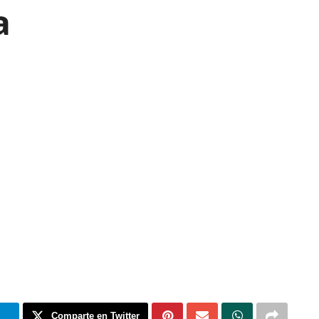
a
m
Comparte en Twitter