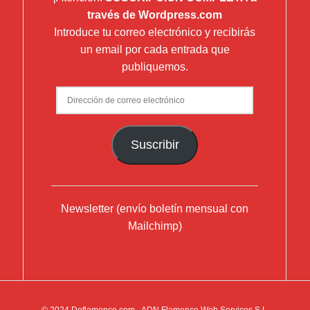
través de Wordpress.com
Introduce tu correo electrónico y recibirás
un email por cada entrada que
publiquemos.
Dirección
de
correo
Suscribir
electrónico
Newsletter (envío boletín mensual con
Mailchimp)
© 2024
Deflamenco.com
- ADN Flamenco Web Services S.L.