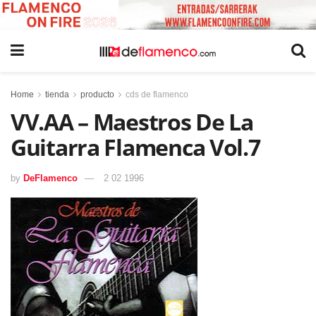
Home
tienda
producto
cds de flamenco
VV.AA – Maestros De La
Guitarra Flamenca Vol.7
by
DeFlamenco
2 02 1996