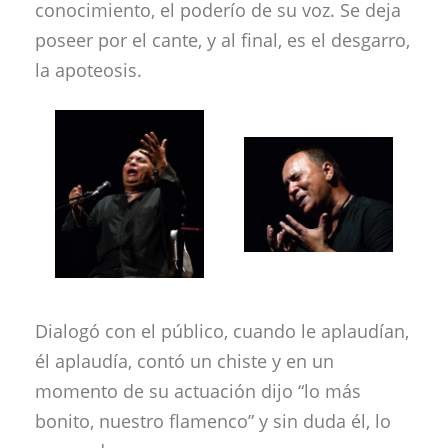
conocimiento, el poderío de su voz. Se deja
poseer por el cante, y al final, es el desgarro,
la apoteosis.
Dialogó con el público, cuando le aplaudían,
él aplaudía, contó un chiste y en un
momento de su actuación dijo “lo más
bonito, nuestro flamenco” y sin duda él, lo