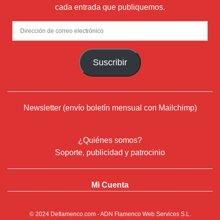
cada entrada que publiquemos.
Dirección
de
correo
Suscribir
electrónico
Newsletter (envío boletín mensual con Mailchimp)
¿Quiénes somos?
Soporte, publicidad y patrocinio
Mi Cuenta
© 2024
Deflamenco.com
- ADN Flamenco Web Services S.L.