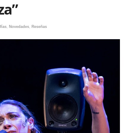
za”
fías
,
Novedades
,
Reseñas