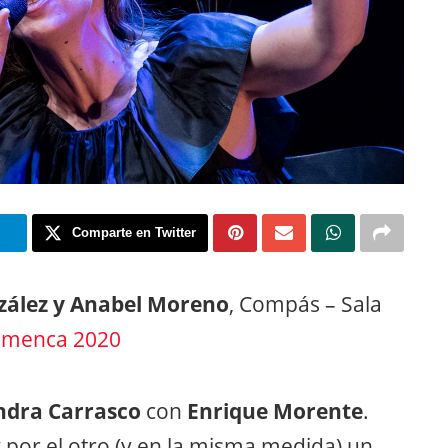
m
Comparte en Twitter
ález y Anabel Moreno
, Compás – Sala
amenca 2020
ndra Carrasco
con
Enrique Morente
.
y por el otro (y en la misma medida) un