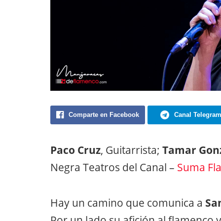
Comparte en Facebook
Canal Telegra
Paco Cruz
, Guitarrista;
Tamar Gonz
Negra Teatros del Canal –
Suma Fl
Hay un camino que comunica a
Sa
Por un lado su afición al flamenco 