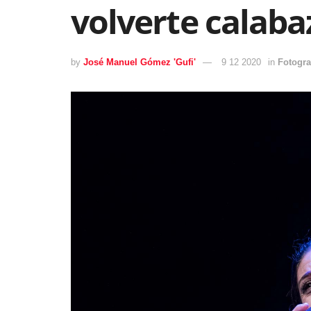
volverte calaba
by
José Manuel Gómez 'Gufi'
9 12 2020
in
Fotogra