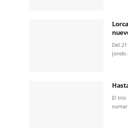
Lorca
nuev
Del 21
jondo 
Hasta
El trí
sumar 