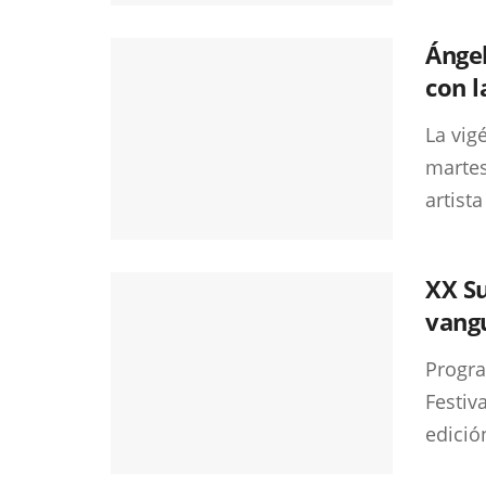
Ánge
con l
La vig
martes
artista 
XX S
vang
Progr
Festiv
edición