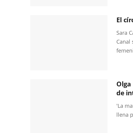
El cí
Sara C
Canal 
femeni
Olga 
de in
'La ma
llena 