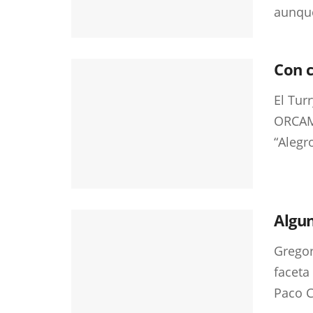
aunque 
Con c
El Tur
ORCAM 
“Alegr
Algu
Gregor
faceta
Paco C