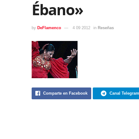
Ébano»
by
DeFlamenco
4 09 2012
in
Reseñas
Comparte en Facebook
Canal Telegra