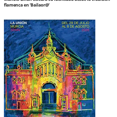
flamenca en ‘Bailaor@’