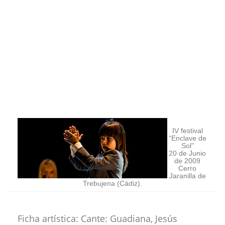
IV festival
“Enclave de
Sol”
20 de Junio
de 2009
Cerro
Jaranilla de
Trebujena (Cádiz).
Ficha artística: Cante: Guadiana, Jesús