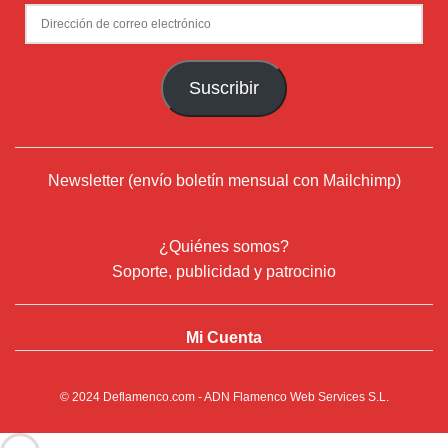
Dirección
de
correo
Suscribir
electrónico
Newsletter (envío boletín mensual con Mailchimp)
¿Quiénes somos?
Soporte, publicidad y patrocinio
Mi Cuenta
© 2024
Deflamenco.com
- ADN Flamenco Web Services S.L.