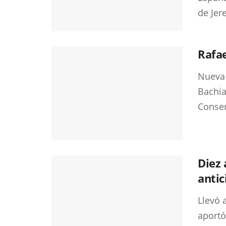
de Jere
Rafae
Nueva 
Bachia
Conse
Diez 
antic
Llevó 
aportó