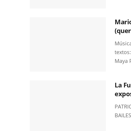
Mari
(quer
Música
textos
Maya P
La F
expos
PATRI
BAILE