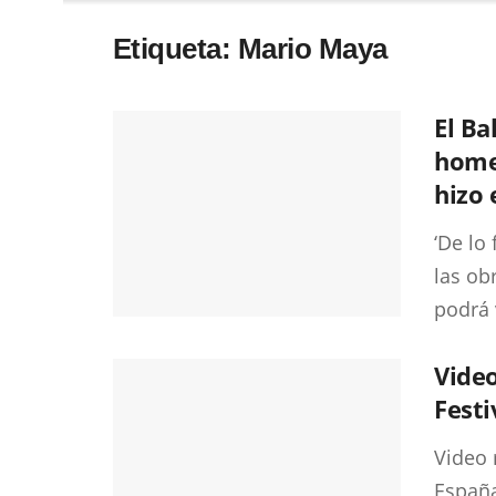
Etiqueta:
Mario Maya
El Ba
home
hizo 
‘De lo
las ob
podrá v
Video
Festi
Video 
España