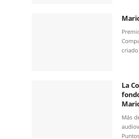
Mari
Premio
Compañ
criado 
La Co
fond
Mari
Más de
audiov
Puntos