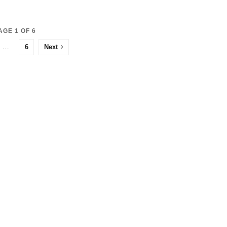
AGE 1 OF 6
…
6
Next