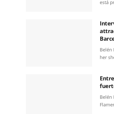
está pr
Inte
attra
Barc
Belén 
her sh
Entre
fuert
Belén 
Flamen