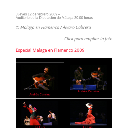
Jueves 12 de febrero 2009 –
Auditorio de la Diputación de Málaga 20:00 horas
© Málaga en Flamenco / Álvaro Cabrera
Click para ampliar la foto
Especial Málaga en Flamenco 2009
Andrés Cansino
Andrés Cansino
La Lupi
La Lupi