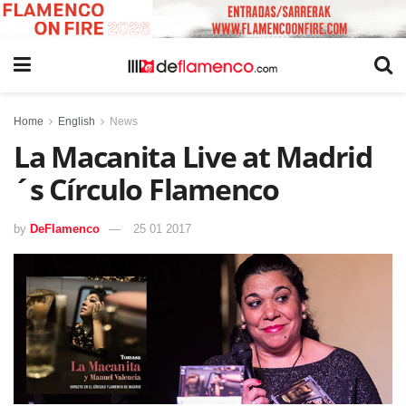
Home
English
News
La Macanita Live at Madrid
´s Círculo Flamenco
by
DeFlamenco
25 01 2017