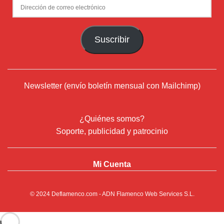
Dirección
de
correo
Suscribir
electrónico
Newsletter (envío boletín mensual con Mailchimp)
¿Quiénes somos?
Soporte, publicidad y patrocinio
Mi Cuenta
© 2024
Deflamenco.com
- ADN Flamenco Web Services S.L.