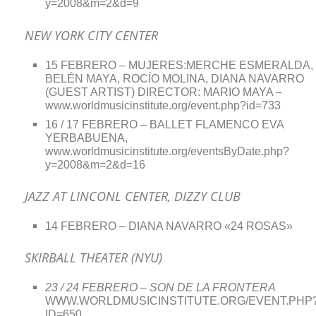
y=2008&m=2&d=9
NEW YORK CITY CENTER
15 FEBRERO – MUJERES:MERCHE ESMERALDA,
BELÉN MAYA, ROCÍO MOLINA, DIANA NAVARRO
(GUEST ARTIST) DIRECTOR: MARIO MAYA –
www.worldmusicinstitute.org/event.php?id=733
16 / 17 FEBRERO – BALLET FLAMENCO EVA
YERBABUENA,
www.worldmusicinstitute.org/eventsByDate.php?
y=2008&m=2&d=16
JAZZ AT LINCONL CENTER, DIZZY CLUB
14 FEBRERO – DIANA NAVARRO «24 ROSAS»
SKIRBALL THEATER (NYU)
23 / 24 FEBRERO – SON DE LA FRONTERA
WWW.WORLDMUSICINSTITUTE.ORG/EVENT.PHP
ID=650