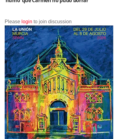
‘humo’ que Carmen no pudo borrar
Please
login
to join discussion