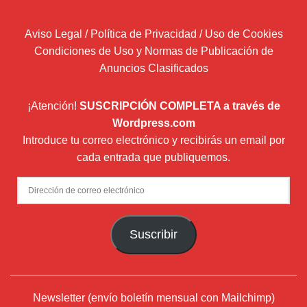
Aviso Legal / Política de Privacidad / Uso de Cookies
Condiciones de Uso y Normas de Publicación de
Anuncios Clasificados
¡Atención!
SUSCRIPCIÓN COMPLETA a través de
Wordpress.com
Introduce tu correo electrónico y recibirás un email por
cada entrada que publiquemos.
Dirección
de
correo
Suscribir
electrónico
Newsletter (envío boletín mensual con Mailchimp)