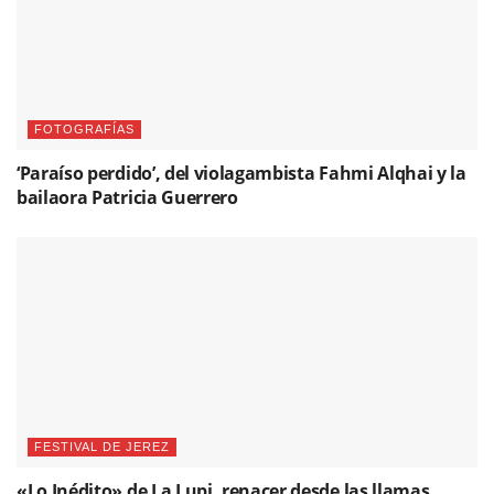
FOTOGRAFÍAS
‘Paraíso perdido’, del violagambista Fahmi Alqhai y la
bailaora Patricia Guerrero
FESTIVAL DE JEREZ
«Lo Inédito» de La Lupi, renacer desde las llamas