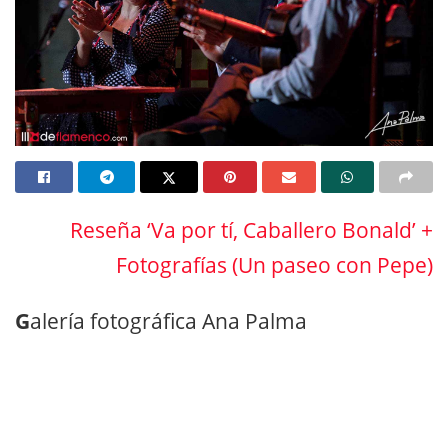
Reseña ‘Va por tí, Caballero Bonald’ +
Fotografías (Un paseo con Pepe)
G
alería fotográfica Ana Palma