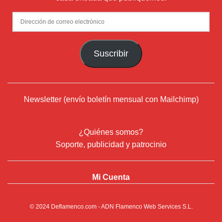
Dirección
de
correo
Suscribir
electrónico
Newsletter (envío boletín mensual con Mailchimp)
¿Quiénes somos?
Soporte, publicidad y patrocinio
Mi Cuenta
© 2024
Deflamenco.com
- ADN Flamenco Web Services S.L.