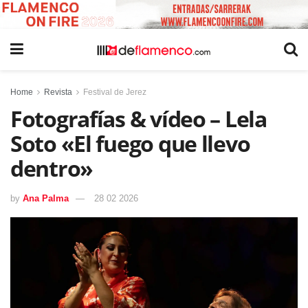
Home
Revista
Festival de Jerez
Fotografías & vídeo – Lela
Soto «El fuego que llevo
dentro»
by
Ana Palma
28 02 2026