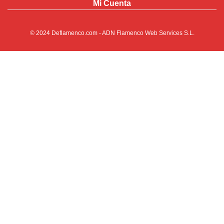
Mi Cuenta
© 2024
Deflamenco.com
- ADN Flamenco Web Services S.L.