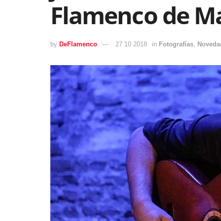
Flamenco de M
by
DeFlamenco
27 10 2018
in
Fotografías
,
Noveda