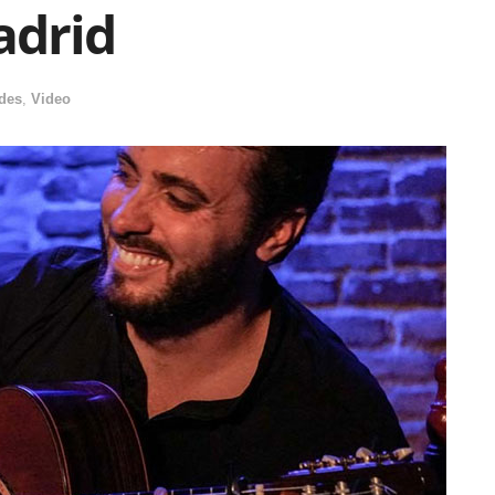
adrid
des
,
Video