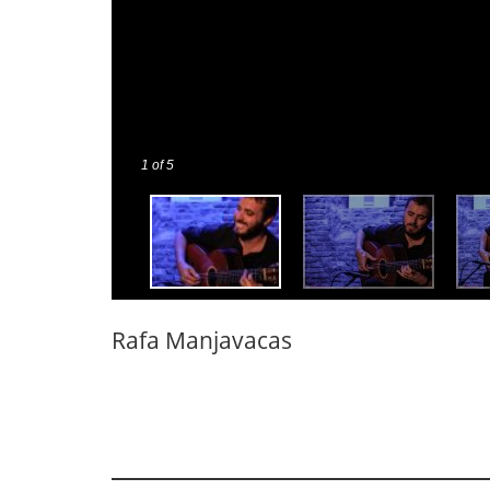
1
of 5
Rafa Manjavacas