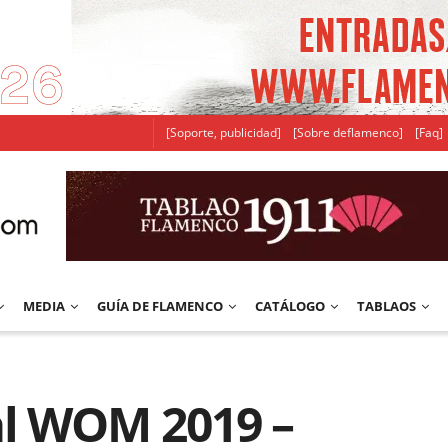
[Soporte, publicidad]
[Sobre deflamenco]
[Faq]
MEDIA
GUÍA DE FLAMENCO
CATÁLOGO
TABLAOS
l WOM 2019 –