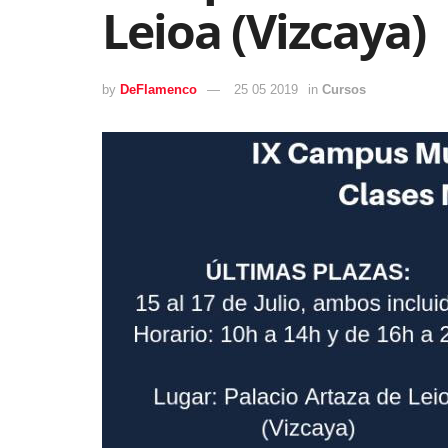
Leioa (Vizcaya)
by
DeFlamenco
25 05 2019
in
Cursos