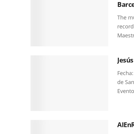
Barc
The mu
record
Maestr
Jesús
Fecha:
de San
Evento 
AIEn