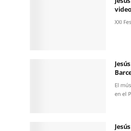
Jesús
vide
XXI Fe
Jesús
Barc
El mús
en el 
Jesús