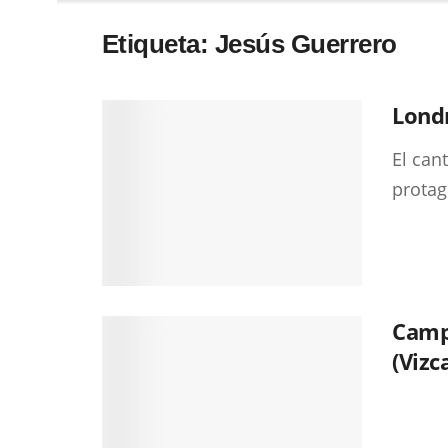
Etiqueta:
Jesús Guerrero
Londr
El can
protag
Camp
(Vizc