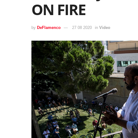
ON FIRE
by
DeFlamenco
27 08 2020
in
Video