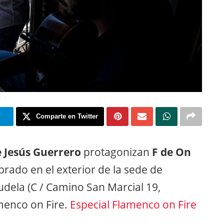
m
Comparte en Twitter
e Jesús Guerrero
protagonizan
F de On
brado en el exterior de la sede de
udela (C / Camino San Marcial 19,
amenco on Fire.
Especial Flamenco on Fire