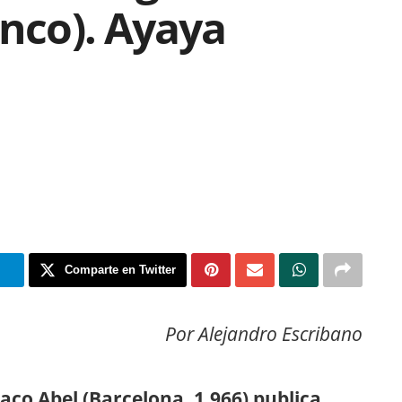
enco). Ayaya
m
Comparte en Twitter
Por Alejandro Escribano
Jaco Abel (Barcelona, 1.966) publica