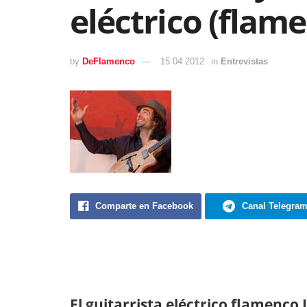
eléctrico (flam
by
DeFlamenco
15 04 2012
in
Entrevistas
Comparte en Facebook
Canal Telegra
El guitarrista eléctrico flamenco 