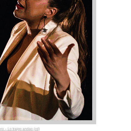
o – Lo traigo andao (cd)