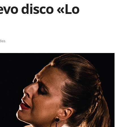
evo disco «Lo
des