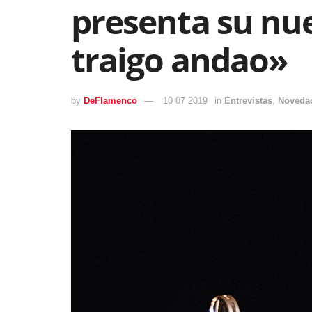
presenta su nu
traigo andao»
by
DeFlamenco
10 07 2019
in
Entrevistas
,
Noveda