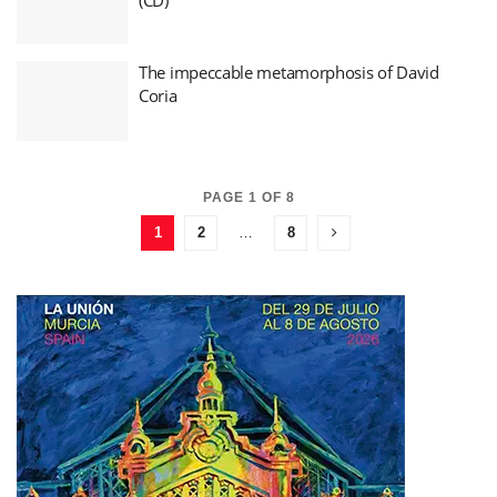
The impeccable metamorphosis of David
Coria
PAGE 1 OF 8
1
2
…
8