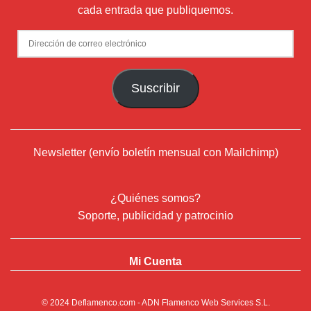
cada entrada que publiquemos.
Dirección
de
correo
Suscribir
electrónico
Newsletter (envío boletín mensual con Mailchimp)
¿Quiénes somos?
Soporte, publicidad y patrocinio
Mi Cuenta
© 2024
Deflamenco.com
- ADN Flamenco Web Services S.L.