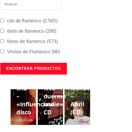
cds de flamenco
(2.565)
dvds de flamenco
(286)
libros de flamenco
(573)
Vinilos de Flamenco
(96)
CDS DE
CDS DE
CDS DE
FLAMENCO
FLAMENCO
FLAMENCO
Lorenzo
Gregorio
Estrella
Moya
Moya
de
trío
«No
Manuela
–
duerme
–
«Influencias»
nadie»
Abril
disco
CD
(CD)