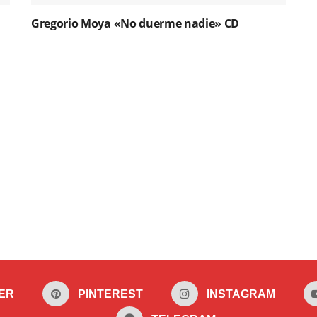
Gregorio Moya «No duerme nadie» CD
ER
PINTEREST
INSTAGRAM