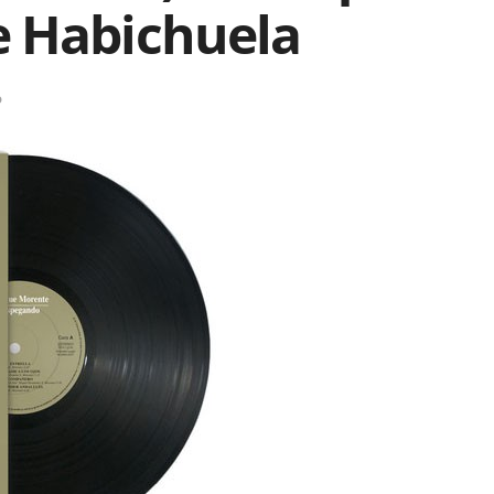
e Habichuela
o