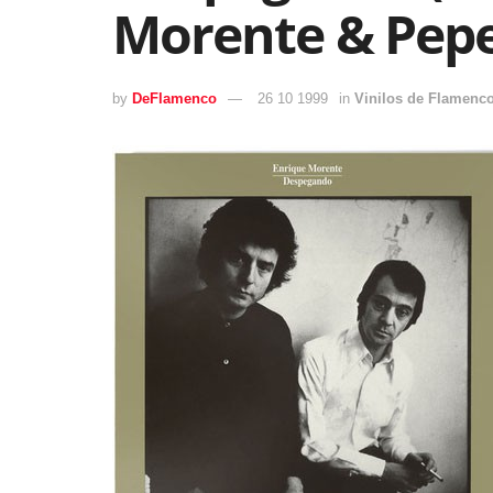
Morente & Pep
by
DeFlamenco
26 10 1999
in
Vinilos de Flamenc