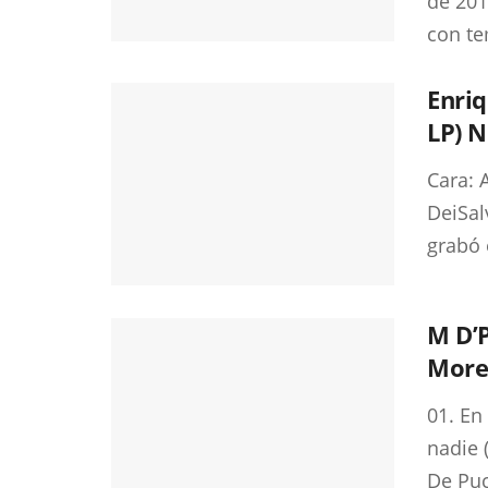
de 201
con te
Enriq
LP) N
Cara: 
DeiSal
grabó 
M D’P
More
01. En
nadie 
De Puc