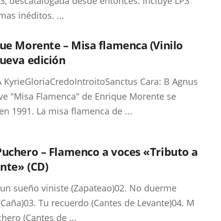
3, descatalogada desde entonces. Incluye LP3
mas inéditos. ...
ue Morente – Misa flamenca (Vinilo
ueva edición
A KyrieGloriaCredoIntroitoSanctus Cara: B Agnus
ve "Misa Flamenca" de Enrique Morente se
en 1991. La misa flamenca de ...
uchero – Flamenco a voces «Tributo a
nte» (CD)
 un sueño viniste (Zapateao)02. No duerme
(Caña)03. Tu recuerdo (Cantes de Levante)04. M
hero (Cantes de ...