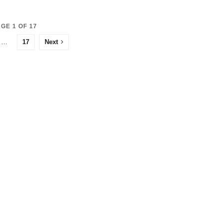
GE 1 OF 17
…
17
Next