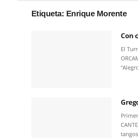
Etiqueta:
Enrique Morente
Con c
El Tur
ORCAM 
“Alegr
Greg
Primer
CANTE 
tangos 