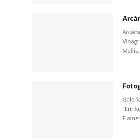
Arcán
Arcáng
Vinagr
Mellis
Fotog
Galerí
"Enrik
Flamen