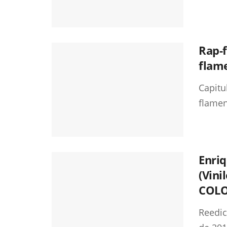
Rap-f
flame
Capitu
flamenc
Enri
(Vini
COL
Reedic