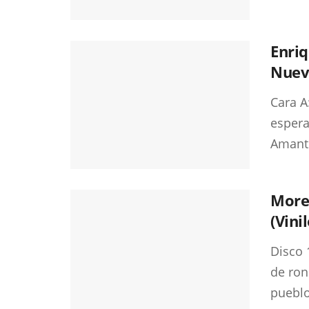
Enriq
Nuev
Cara A
espera
Amant
More
(Vini
Disco 
de ron
pueblo