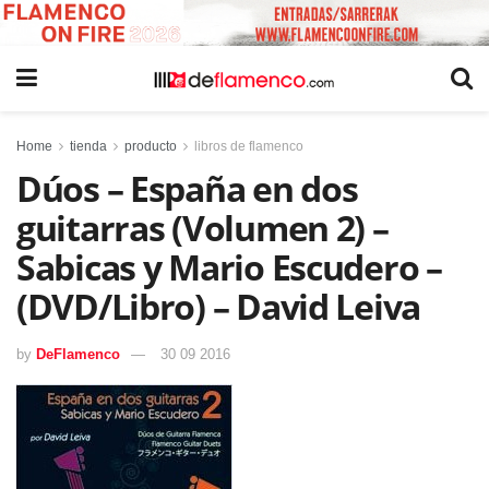
Home
tienda
producto
libros de flamenco
Dúos – España en dos
guitarras (Volumen 2) –
Sabicas y Mario Escudero –
(DVD/Libro) – David Leiva
by
DeFlamenco
30 09 2016