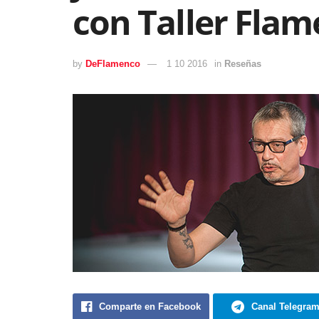
con Taller Fla
by
DeFlamenco
1 10 2016
in
Reseñas
Comparte en Facebook
Canal Telegra