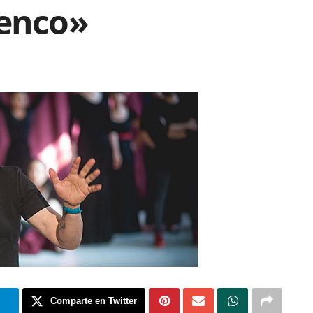
menco»
m
Comparte en Twitter