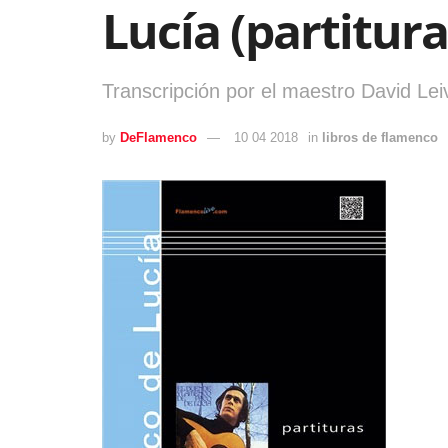
Lucía (partitura
Transcripción por el maestro David Lei
by
DeFlamenco
10 04 2018
in
libros de flamenco