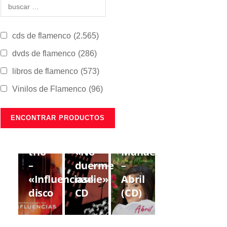
cds de flamenco
(2.565)
dvds de flamenco
(286)
libros de flamenco
(573)
Vinilos de Flamenco
(96)
CDS DE
CDS DE
CDS DE
FLAMENCO
FLAMENCO
FLAMENCO
Lorenzo
Gregorio
Estrella
Moya
Moya
de
trío
«No
Manuela
–
duerme
–
«Influencias»
nadie»
Abril
disco
CD
(CD)