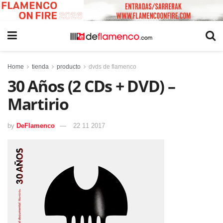
Home
tienda
producto
dvds de flamenco
30 Años (2 CDs + DVD) –
Martirio
by
DeFlamenco
22 11 2017