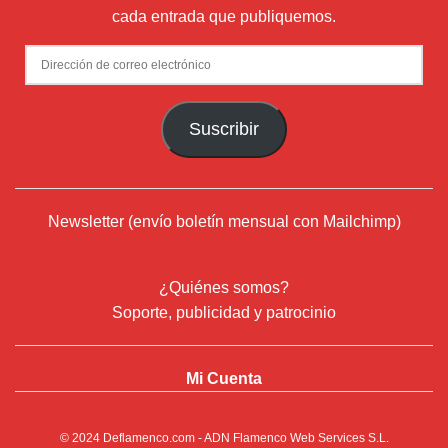
cada entrada que publiquemos.
Dirección
de
correo
Suscribir
electrónico
Newsletter (envío boletín mensual con Mailchimp)
¿Quiénes somos?
Soporte, publicidad y patrocinio
Mi Cuenta
© 2024
Deflamenco.com
- ADN Flamenco Web Services S.L.