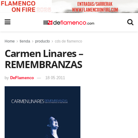
Home
tienda
producto
cds de flamenco
Carmen Linares –
REMEMBRANZAS
by
DeFlamenco
18 05 2011