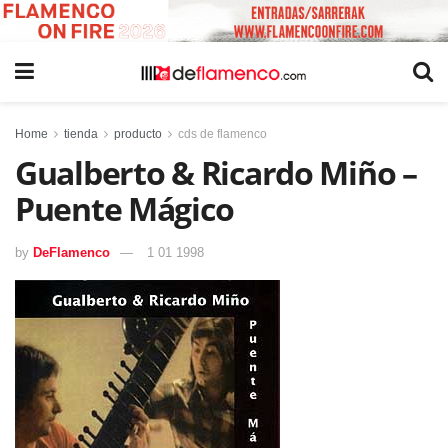
Home
tienda
producto
cds de flamenco
Gualberto & Ricardo Miño –
Puente Mágico
by
DeFlamenco
1 01 1998