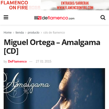
Home
tienda
producto
cds de flamenco
Miguel Ortega – Amalgama
[CD]
by
DeFlamenco
27 01 2015