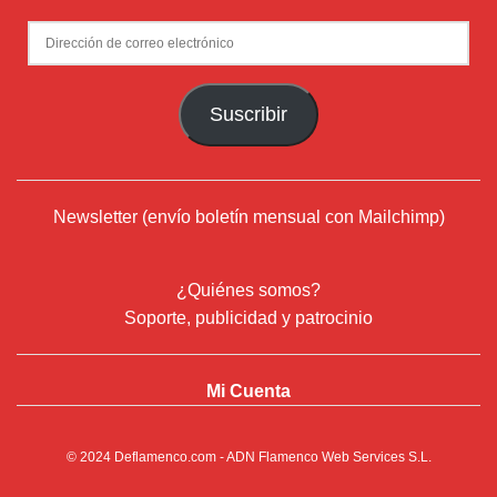
Dirección
de
correo
Suscribir
electrónico
Newsletter (envío boletín mensual con Mailchimp)
¿Quiénes somos?
Soporte, publicidad y patrocinio
Mi Cuenta
© 2024
Deflamenco.com
- ADN Flamenco Web Services S.L.