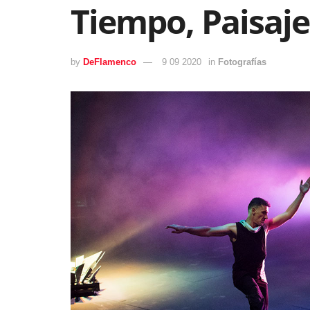
Tiempo, Paisaje
by
DeFlamenco
9 09 2020
in
Fotografías