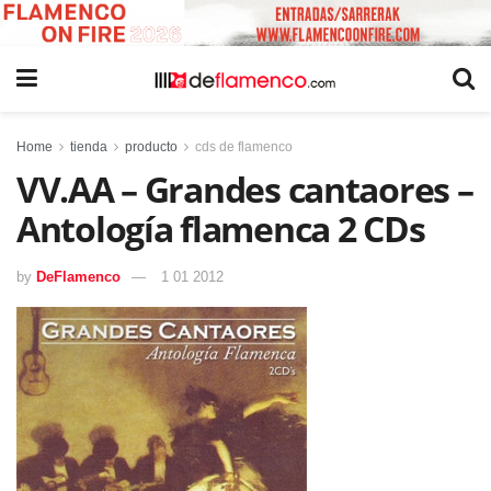
Home
tienda
producto
cds de flamenco
VV.AA – Grandes cantaores –
Antología flamenca 2 CDs
by
DeFlamenco
1 01 2012