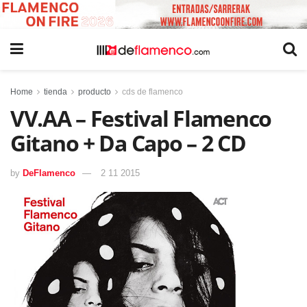
Home
tienda
producto
cds de flamenco
VV.AA – Festival Flamenco
Gitano + Da Capo – 2 CD
by
DeFlamenco
2 11 2015