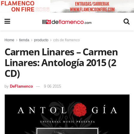
Home
tienda
producto
cds de flamenco
Carmen Linares – Carmen
Linares: Antología 2015 (2
CD)
by
DeFlamenco
9 06 2015