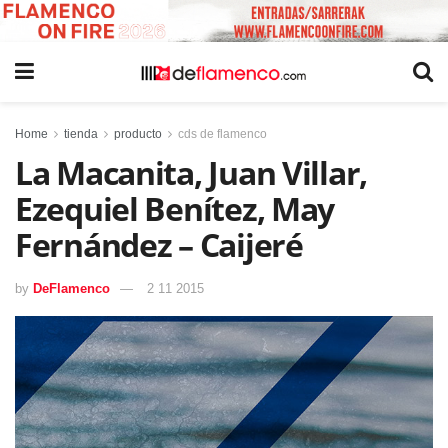
Home
tienda
producto
cds de flamenco
La Macanita, Juan Villar,
Ezequiel Benítez, May
Fernández – Caijeré
by
DeFlamenco
2 11 2015