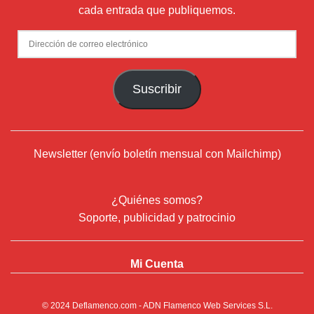
cada entrada que publiquemos.
Dirección
de
correo
Suscribir
electrónico
Newsletter (envío boletín mensual con Mailchimp)
¿Quiénes somos?
Soporte, publicidad y patrocinio
Mi Cuenta
© 2024
Deflamenco.com
- ADN Flamenco Web Services S.L.