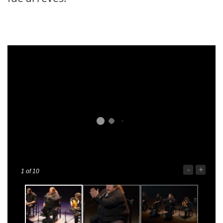
-
+
1
of 10