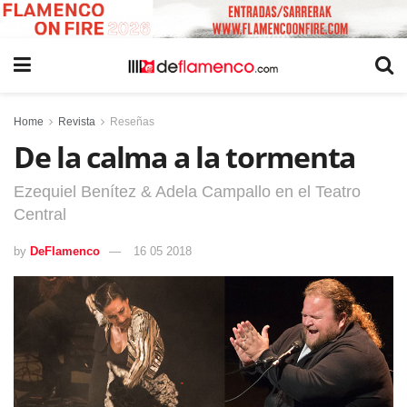
Home
Revista
Reseñas
De la calma a la tormenta
Ezequiel Benítez & Adela Campallo en el Teatro
Central
by
DeFlamenco
16 05 2018