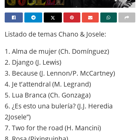
Listado de temas Chano & Josele:
1. Alma de mujer (Ch. Domínguez)
2. Django (J. Lewis)
3. Because (J. Lennon/P. McCartney)
4. Je t’attendral (M. Legrand)
5. Lua Branca (Ch. Gonzaga)
6. ¿Es esto una bulería? (J.J. Heredia
2Josele”)
7. Two for the road (H. Mancini)
8. Rosa (Pixinguinha)