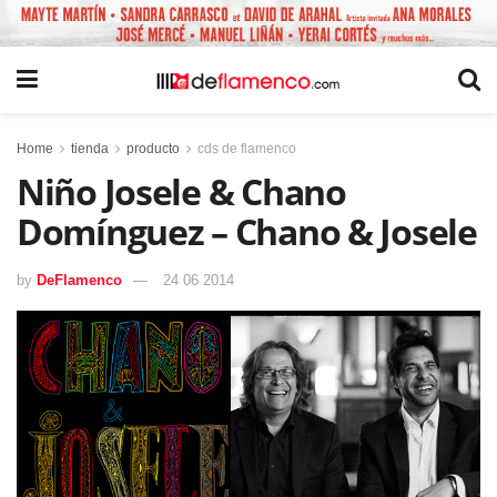
Home
tienda
producto
cds de flamenco
Niño Josele & Chano
Domínguez – Chano & Josele
by
DeFlamenco
24 06 2014