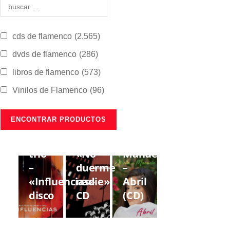
cds de flamenco
(2.565)
dvds de flamenco
(286)
libros de flamenco
(573)
Vinilos de Flamenco
(96)
CDS DE
CDS DE
CDS DE
FLAMENCO
FLAMENCO
FLAMENCO
Lorenzo
Gregorio
Estrella
Moya
Moya
de
trío
«No
Manuela
–
duerme
–
«Influencias»
nadie»
Abril
disco
CD
(CD)