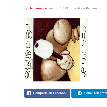
by
DeFlamenco
1 01 1994
in
cds de flamenco
Comparte en Facebook
Canal Telegra