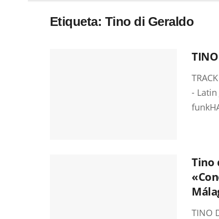
Etiqueta:
Tino di Geraldo
TINO
TRACK
- Lati
funkHA
Tino 
«Conc
Mála
TINO D