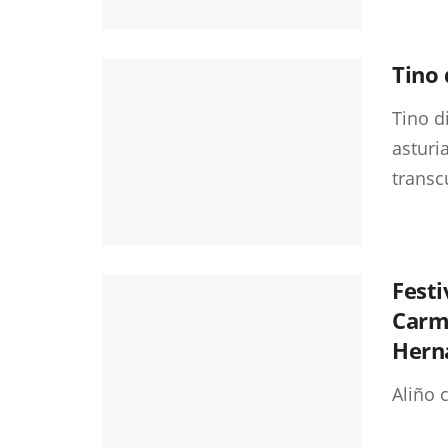
Tino 
Tino d
asturi
transc
Festi
Carme
Hern
Aliño 