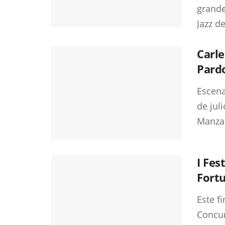
grande
Jazz d
Carle
Pard
Escena
de jul
Manzan
I Fes
Fort
Este f
Concur