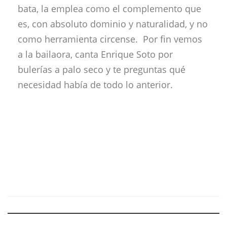
bata, la emplea como el complemento que
es, con absoluto dominio y naturalidad, y no
como herramienta circense. Por fin vemos
a la bailaora, canta Enrique Soto por
bulerías a palo seco y te preguntas qué
necesidad había de todo lo anterior.
Descubre más desde Revista
DeFlamenco.com
Suscríbete y recibe las últimas entradas en tu correo
electrónico.
Escribe tu correo electrónico…