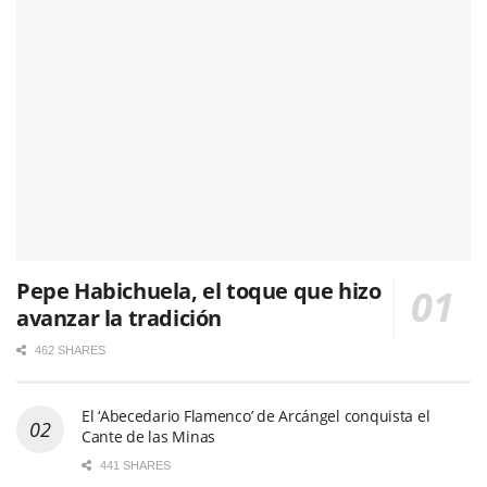
Pepe Habichuela, el toque que hizo
avanzar la tradición
462 SHARES
El ‘Abecedario Flamenco’ de Arcángel conquista el
Cante de las Minas
441 SHARES
Entrevista a Pepe Habichuela:
“Yo soy un gitanito de
Granada feliz. Me ha tratado bien todo el mundo y me han
cuidado. Me la he gozado y me la sigo gozando”
709 SHARES
Flamenco en los Veranos de la Villa 2026: once citas