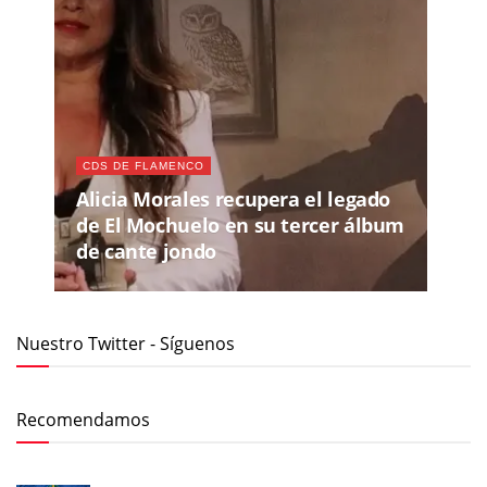
CDS DE FLAMENCO
Alicia Morales recupera el legado
de El Mochuelo en su tercer álbum
de cante jondo
Nuestro Twitter - Síguenos
Recomendamos
MIÉ, 29 JUL 2026
- SÁB, 08 AGO 2026
65 FESTIVAL INTERNACIONAL DEL CANTE DE LAS
MINAS 2026
JUE, 13 AGO 2026