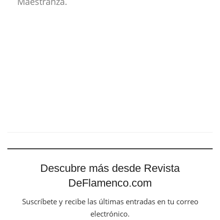
Maestranza.
Descubre más desde Revista
DeFlamenco.com
Suscríbete y recibe las últimas entradas en tu correo
electrónico.
Escribe tu correo electrónico…
Suscribirse
Tags:
José Mercé
Lola Greco
Moraíto