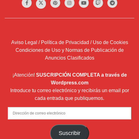
Aviso Legal / Política de Privacidad / Uso de Cookies
Condiciones de Uso y Normas de Publicación de
Anuncios Clasificados
¡Atención!
SUSCRIPCIÓN COMPLETA a través de
Wordpress.com
Introduce tu correo electrónico y recibirás un email por
cada entrada que publiquemos.
Dirección
de
correo
Suscribir
electrónico
Newsletter (envío boletín mensual con Mailchimp)