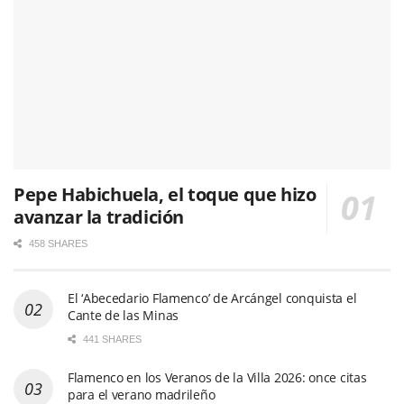
Pepe Habichuela, el toque que hizo
avanzar la tradición
458 SHARES
El ‘Abecedario Flamenco’ de Arcángel conquista el
Cante de las Minas
441 SHARES
Flamenco en los Veranos de la Villa 2026: once citas
para el verano madrileño
760 SHARES
Entrevista a Pepe Habichuela:
“Yo soy un gitanito de
Granada feliz. Me ha tratado bien todo el mundo y me han
cuidado. Me la he gozado y me la sigo gozando”
705 SHARES